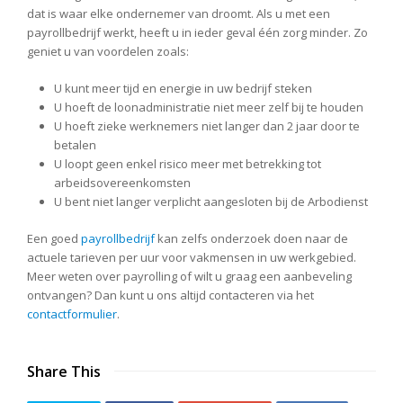
dat is waar elke ondernemer van droomt. Als u met een
payrollbedrijf werkt, heeft u in ieder geval één zorg minder. Zo
geniet u van voordelen zoals:
U kunt meer tijd en energie in uw bedrijf steken
U hoeft de loonadministratie niet meer zelf bij te houden
U hoeft zieke werknemers niet langer dan 2 jaar door te
betalen
U loopt geen enkel risico meer met betrekking tot
arbeidsovereenkomsten
U bent niet langer verplicht aangesloten bij de Arbodienst
Een goed
payrollbedrijf
kan zelfs onderzoek doen naar de
actuele tarieven per uur voor vakmensen in uw werkgebied.
Meer weten over payrolling of wilt u graag een aanbeveling
ontvangen? Dan kunt u ons altijd contacteren via het
contactformulier
.
Share This