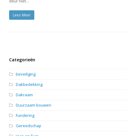
deur niet…
Lees Meer
Categorieën
beveiliging
Dakbedekking
Dakraam
Duurzaam bouwen
Fundering
Gereedschap
Huis en Tuin