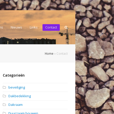
ns
Nieuws
Links
Contact
Home
»
Contact
Categorieën
beveiliging
Dakbedekking
Dakraam
Duurzaam bouwen