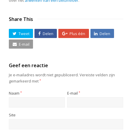
over het
afwerken van een betonvloer
.
Share This
Tweet
Delen
Plus één
Delen
E-mail
Geef een reactie
Je e-mailadres wordt niet gepubliceerd.
Vereiste velden zijn
gemarkeerd met
*
Naam
*
E-mail
*
Site